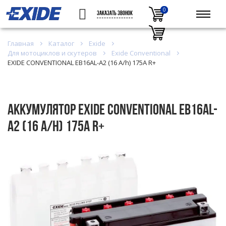
0
0
ЗАКАЗАТЬ ЗВОНОК
Главная
Каталог
Exide
Для мотоциклов и скутеров
Exide Conventional
EXIDE CONVENTIONAL EB16AL-A2 (16 A/h) 175A R+
Аккумулятор EXIDE CONVENTIONAL EB16AL-
A2 (16 A/h) 175A R+