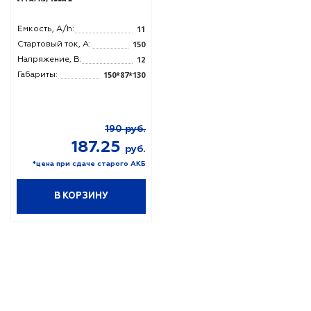
11
Емкость, A/h:
150
Стартовый ток, A:
12
Напряжение, В:
150*87*130
Габариты:
190
руб.
187.25
руб.
*цена при сдаче старого АКБ
В КОРЗИНУ