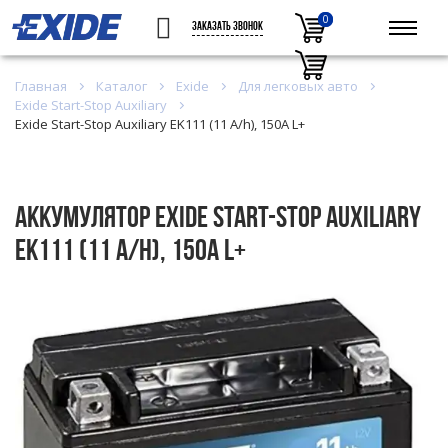
0
0
ЗАКАЗАТЬ ЗВОНОК
Главная
Каталог
Exide
Для легковых авто
Exide Start-Stop Auxiliary
Exide Start-Stop Auxiliary EK111 (11 A/h), 150A L+
Аккумулятор Exide Start-Stop Auxiliary
EK111 (11 A/h), 150A L+