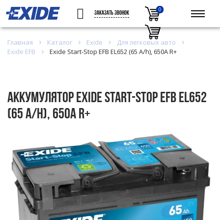
0
0
ЗАКАЗАТЬ ЗВОНОК
Главная
Каталог
Exide
Для легковых авто
Exide EFB
Exide Start-Stop EFB EL652 (65 A/h), 650A R+
Аккумулятор Exide Start-Stop EFB EL652
(65 A/h), 650A R+