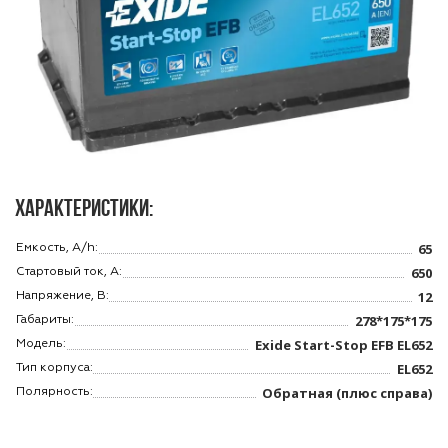
Характеристики:
65
Емкость, A/h:
650
Стартовый ток, A:
12
Напряжение, В:
278*175*175
Габариты:
Exide Start-Stop EFB EL652
Модель:
EL652
Тип корпуса:
Обратная (плюс справа)
Полярность: