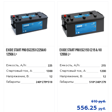
tart Pro EG2253 (225Ah)
Exide Start Pro EG2153 (215 A/h)
Exide Start
+
1200A L+
1200A R+
225
215
ь, A/h:
Емкость, A/h:
Емкость, 
1300
1200
вый ток, A:
Стартовый ток, A:
Стартовый
12
12
жение, В:
Напряжение, В:
Напряжен
240*279*518
518*240*279
иты:
Габариты:
Габариты:
610
руб.
556.25
руб.