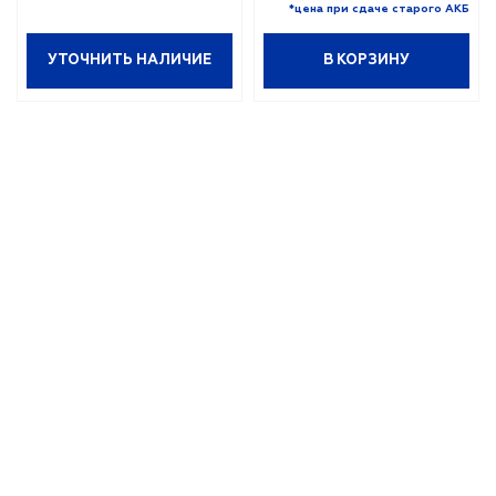
*цена при сдаче старого АКБ
ОЧНИТЬ НАЛИЧИЕ
В КОРЗИНУ
УТОЧ