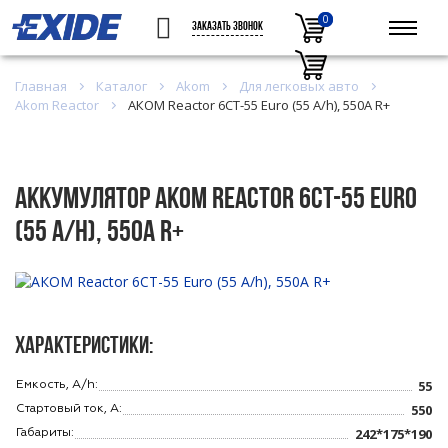
0
0
ЗАКАЗАТЬ ЗВОНОК
Главная
Каталог
Akom
Для легковых авто
Akom Reactor
АКОМ Reactor 6CT-55 Euro (55 A/h), 550A R+
Аккумулятор АКОМ Reactor 6CT-55 Euro
(55 A/h), 550A R+
Характеристики:
55
Емкость, A/h:
550
Стартовый ток, A:
242*175*190
Габариты: