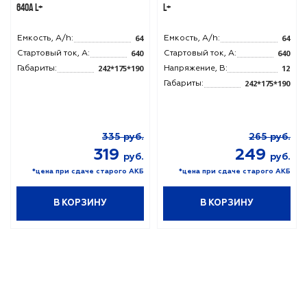
640A L+
L+
64
64
Емкость, A/h:
Емкость, A/h:
640
640
Стартовый ток, A:
Стартовый ток, A:
242*175*190
12
Габариты:
Напряжение, В:
242*175*190
Габариты:
335
руб.
265
руб.
319
249
руб.
руб.
*цена при сдаче старого АКБ
*цена при сдаче старого АКБ
В КОРЗИНУ
В КОРЗИНУ