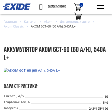
0
0
ЗАКАЗАТЬ ЗВОНОК
Главная
Каталог
Akom
Для легковых авто
Akom Classic
АКОМ 6CT-60 (60 A/h), 540А L+
Аккумулятор АКОМ 6CT-60 (60 A/h), 540А
L+
Характеристики:
60
Емкость, A/h:
540
Стартовый ток, A:
242*175*190
Габариты: